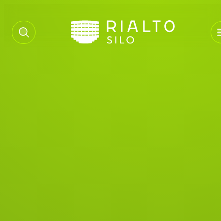
Welkom op onze nieuwe Silo
website!
Nieuw, nieuw en nog eens nieuw
Naar de agenda
Rialto Silo
Dit najaar (oktober 2026) opent ons nieuwe filmtheater op
Zeeburgereiland
Bekijk alvast een sfeerimpressie