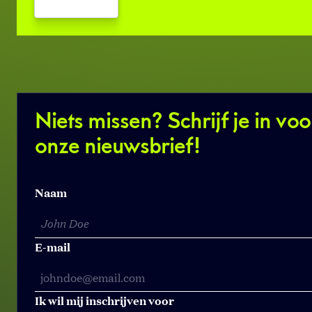
Niets missen? Schrijf je in voo
onze nieuwsbrief!
Naam
E-mail
Ik wil mij inschrijven voor