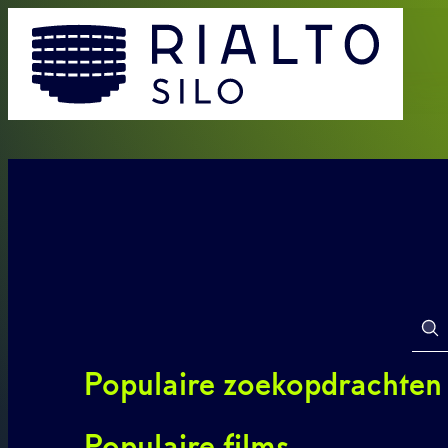
- Home pagina
Populaire zoekopdrachten