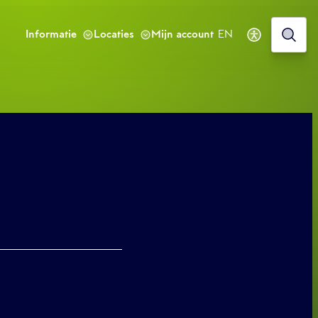
Informatie
Locaties
Mijn account
EN